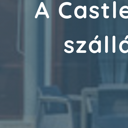
A Castl
száll