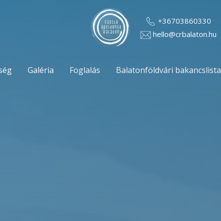
+36703860330
hello@crbalaton.hu
tség
Galéria
Foglalás
Balatonföldvári bakancslista