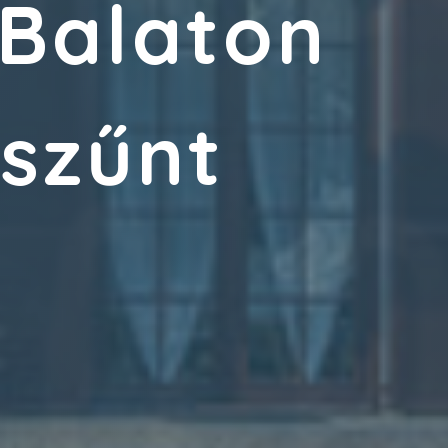
eBalaton
gszűnt