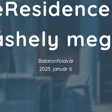
eResidenc
áshely me
Balatonföldvár
2025. január 6.