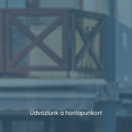
Üdvözlünk a honlapunkon!