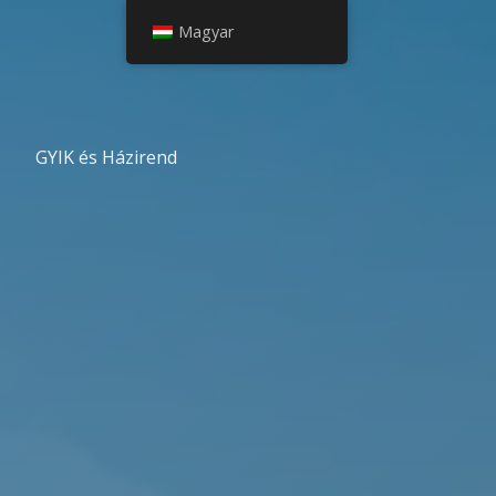
Magyar
GYIK és Házirend