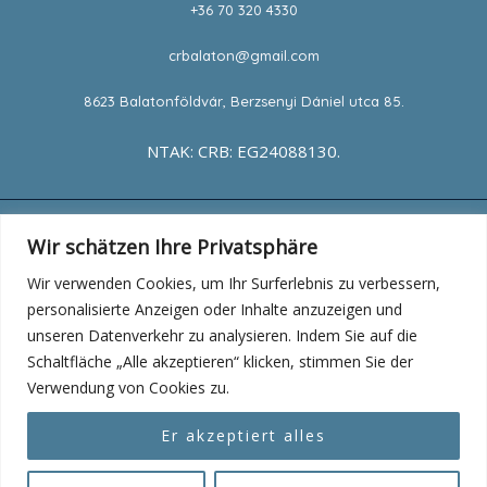
+36 70 320 4330
crbalaton@gmail.com
8623 Balatonföldvár, Berzsenyi Dániel utca 85.
NTAK: CRB: EG24088130.
Wir schätzen Ihre Privatsphäre
Adatkezelési tájákoztató
Wir verwenden Cookies, um Ihr Surferlebnis zu verbessern,
Impressum
personalisierte Anzeigen oder Inhalte anzuzeigen und
ASZF
unseren Datenverkehr zu analysieren. Indem Sie auf die
Schaltfläche „Alle akzeptieren“ klicken, stimmen Sie der
Verwendung von Cookies zu.
Er akzeptiert alles
Copyright © 2026 Castle Residence Balaton |