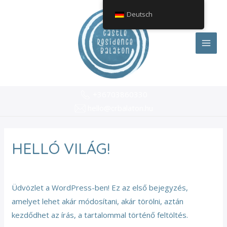
Zum
ME
Deutsch
Inhalt
springen
+36703860330
hello@crbalaton.hu
HELLÓ VILÁG!
Ein Kommentar
/
Egyéb kategória
/ Von
CRB_adm
Üdvözlet a WordPress-ben! Ez az első bejegyzés,
amelyet lehet akár módosítani, akár törölni, aztán
kezdődhet az írás, a tartalommal történő feltöltés.