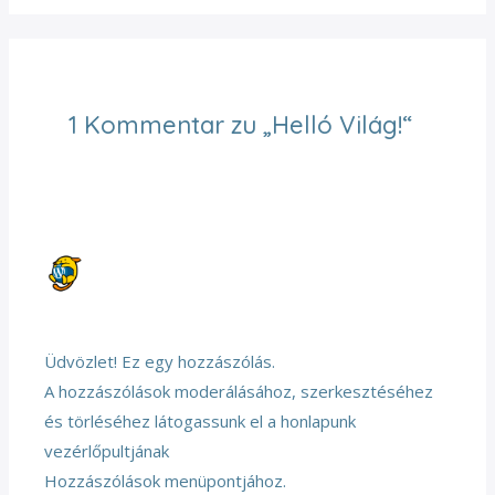
1 Kommentar zu „Helló Világ!“
EGY WORDPRESS HOZZÁSZÓLÓ
2022.12.14. UM 14:23 UHR
Üdvözlet! Ez egy hozzászólás.
A hozzászólások moderálásához, szerkesztéséhez
és törléséhez látogassunk el a honlapunk
vezérlőpultjának
Hozzászólások menüpontjához.